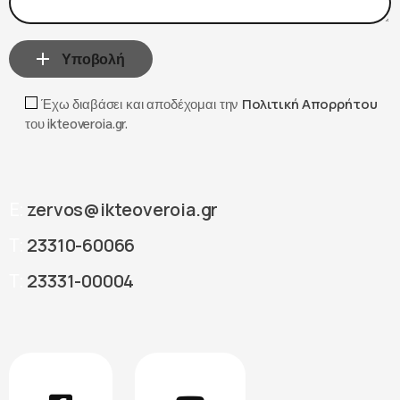
Υποβολή
Έχω διαβάσει και αποδέχομαι την
Πολιτική Απορρήτου
του ikteoveroia.gr.
zervos@ikteoveroia.gr
E:
23310-60066
T:
23331-00004
T: