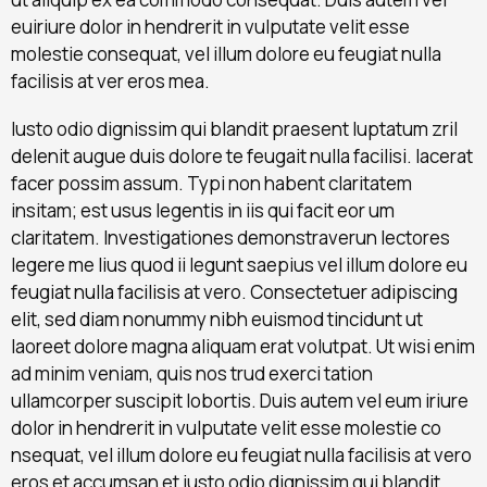
euiriure dolor in hendrerit in vulputate velit esse
molestie consequat, vel illum dolore eu feugiat nulla
facilisis at ver eros mea.
Iusto odio dignissim qui blandit praesent luptatum zril
delenit augue duis dolore te feugait nulla facilisi. lacerat
facer possim assum. Typi non habent claritatem
insitam; est usus legentis in iis qui facit eor um
claritatem. Investigationes demonstraverun lectores
legere me lius quod ii legunt saepius vel illum dolore eu
feugiat nulla facilisis at vero. Consectetuer adipiscing
elit, sed diam nonummy nibh euismod tincidunt ut
laoreet dolore magna aliquam erat volutpat. Ut wisi enim
ad minim veniam, quis nos trud exerci tation
ullamcorper suscipit lobortis. Duis autem vel eum iriure
dolor in hendrerit in vulputate velit esse molestie co
nsequat, vel illum dolore eu feugiat nulla facilisis at vero
eros et accumsan et iusto odio dignissim qui blandit.