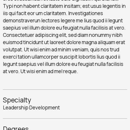
Typi non habent claritatem insitam; est usus legentis in
iis qui facit eor um claritatem. Investigationes
demonstraverun lectores legere me lius quod ii legunt
saepius vel illum dolore eu feugiat nulla facilisis at vero.
Consectetuer adipiscing elit, sed diam nonummy nibh
euismod tincidunt ut laoreet dolore magna aliquam erat
volutpat. Ut wisi enim ad minim veniam, quis nos trud
exerci tation ullamcorper suscipit lobortis lius quod ii
legunt saepius vel illum dolore eu feugiat nulla facilisis
at vero. Ut wisi enim ad mel reque.
Specialty
Leadership Development
Degrees