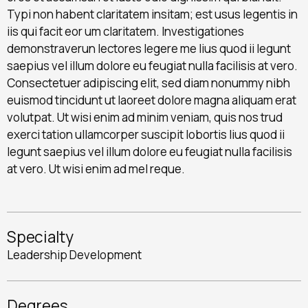
Typi non habent claritatem insitam; est usus legentis in
iis qui facit eor um claritatem. Investigationes
demonstraverun lectores legere me lius quod ii legunt
saepius vel illum dolore eu feugiat nulla facilisis at vero.
Consectetuer adipiscing elit, sed diam nonummy nibh
euismod tincidunt ut laoreet dolore magna aliquam erat
volutpat. Ut wisi enim ad minim veniam, quis nos trud
exerci tation ullamcorper suscipit lobortis lius quod ii
legunt saepius vel illum dolore eu feugiat nulla facilisis
at vero. Ut wisi enim ad mel reque.
Specialty
Leadership Development
Degrees