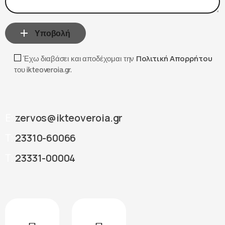
Υποβολή
Έχω διαβάσει και αποδέχομαι την
Πολιτική Απορρήτου
του ikteoveroia.gr.
zervos@ikteoveroia.gr
E:
23310-60066
T:
23331-00004
T: