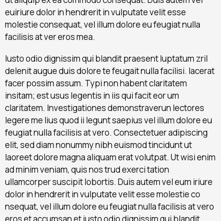
euiriure dolor in hendrerit in vulputate velit esse
molestie consequat, vel illum dolore eu feugiat nulla
facilisis at ver eros mea.
Iusto odio dignissim qui blandit praesent luptatum zril
delenit augue duis dolore te feugait nulla facilisi. lacerat
facer possim assum. Typi non habent claritatem
insitam; est usus legentis in iis qui facit eor um
claritatem. Investigationes demonstraverun lectores
legere me lius quod ii legunt saepius vel illum dolore eu
feugiat nulla facilisis at vero. Consectetuer adipiscing
elit, sed diam nonummy nibh euismod tincidunt ut
laoreet dolore magna aliquam erat volutpat. Ut wisi enim
ad minim veniam, quis nos trud exerci tation
ullamcorper suscipit lobortis. Duis autem vel eum iriure
dolor in hendrerit in vulputate velit esse molestie co
nsequat, vel illum dolore eu feugiat nulla facilisis at vero
eros et accumsan et iusto odio dignissim qui blandit.